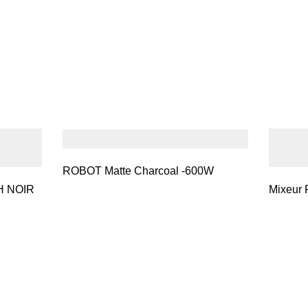
ROBOT Matte Charcoal -600W
MOULIN SEL ET POIVRE RH NOIR
Mixeur 