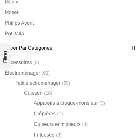
Monix
Moser
Philips Avent
Pot Italia
Remington
Filtrer Par Catégories
Filtres
Russell Hobbs
Accessoires
(5)
Silampos
Électroménager
(62)
Soehnle
Petit électroménager
(59)
Sthauer
Cuisson
(18)
Varta
Appareils à croque-monsieur
(3)
Wahl
Crêpières
(1)
Cuiseurs et mijoteurs
(4)
Friteuses
(3)