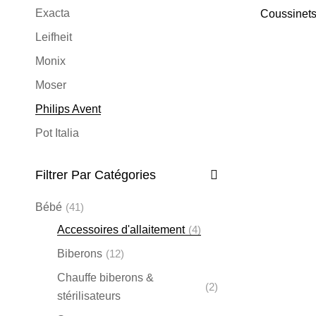
Exacta
Coussinets
Leifheit
Monix
Moser
Philips Avent
Pot Italia
Remington
Filtrer Par Catégories
Russell Hobbs
Silampos
Bébé
(41)
Soehnle
Accessoires d'allaitement
(4)
Sthauer
Biberons
(12)
Varta
Chauffe biberons &
(2)
stérilisateurs
Wahl