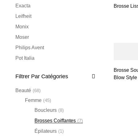
Exacta
Brosse Lis
Leifheit
Monix
Moser
Philips Avent
Pot Italia
Remington
Brosse Souf
Filtrer Par Catégories
Blow Style
Russell Hobbs
Silampos
Beauté
(68)
Soehnle
Femme
(45)
Boucleurs
(8)
Sthauer
Brosses Coiffantes
(7)
Varta
Épilateurs
(1)
Wahl