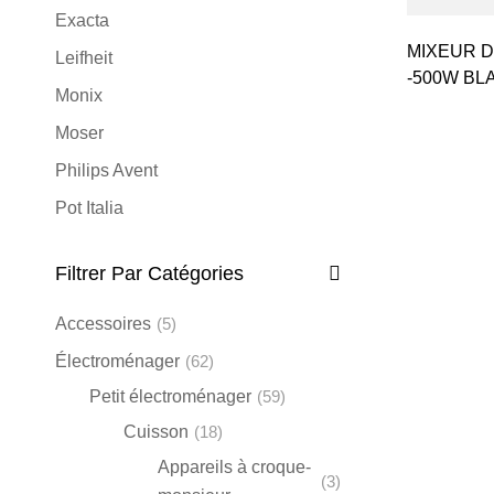
Exacta
MIXEUR DESIR
Leifheit
-500W BL
Monix
Moser
Philips Avent
Pot Italia
Remington
Filtrer Par Catégories
Russell Hobbs
Silampos
Accessoires
(5)
Soehnle
Électroménager
(62)
Sthauer
Petit électroménager
(59)
Cuisson
(18)
Varta
Appareils à croque-
Wahl
(3)