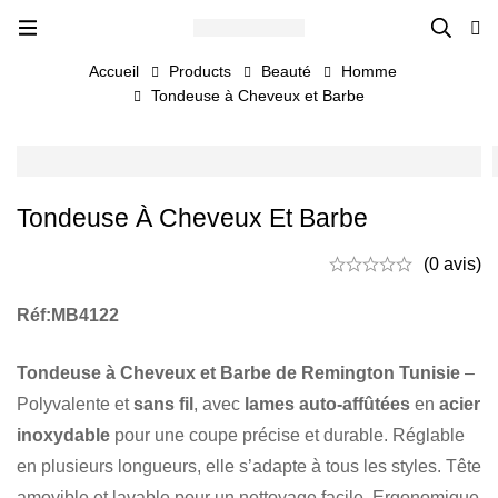
Accueil
Products
Beauté
Homme
Tondeuse à Cheveux et Barbe
Tondeuse À Cheveux Et Barbe
(0 avis)
Réf:MB4122
Tondeuse à Cheveux et Barbe de Remington Tunisie
–
Polyvalente et
sans fil
, avec
lames auto-affûtées
en
acier
inoxydable
pour une coupe précise et durable. Réglable
en plusieurs longueurs, elle s’adapte à tous les styles. Tête
amovible et lavable pour un nettoyage facile. Ergonomique