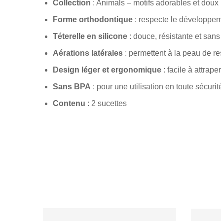
Collection
: Animals – motifs adorables et doux
Forme orthodontique
: respecte le développem
Téterelle en silicone
: douce, résistante et sans
Aérations latérales
: permettent à la peau de res
Design léger et ergonomique
: facile à attrape
Sans BPA
: pour une utilisation en toute sécurit
Contenu
: 2 sucettes