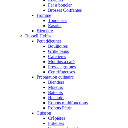
Fer à boucler
Brosses Coiffantes
Homme
Tondeuses
Rasoirs
Bien être
Russell Hobbs
Petit déjeuner
Bouilloires
Grille pains
Cafetières
Moulins à café
Presse agrumes
Centrifugeuses
Préparation culinaire
Blenders
Mixeurs
Batteurs
Hachoirs
Robots multifonctions
Robots Pétrin
Cuisson
Crêpières
Friteuses