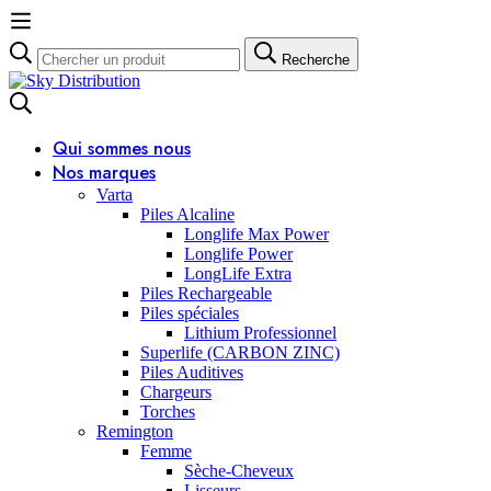
Recherche
Recherche
pour:
Qui sommes nous
Nos marques
Varta
Piles Alcaline
Longlife Max Power
Longlife Power
LongLife Extra
Piles Rechargeable
Piles spéciales
Lithium Professionnel
Superlife (CARBON ZINC)
Piles Auditives
Chargeurs
Torches
Remington
Femme
Sèche-Cheveux
Lisseurs