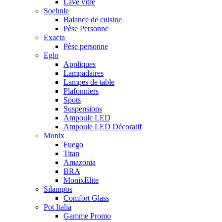
Lave vitre
Soehnle
Balance de cuisine
Pèse Personne
Exacta
Pèse personne
Eglo
Appliques
Lampadaires
Lampes de table
Plafonniers
Spots
Suspensions
Ampoule LED
Ampoule LED Décoratif
Monix
Fuego
Titan
Amazonia
BRA
MonixElite
Silampos
Comfort Glass
Pot Italia
Gamme Promo