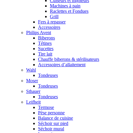
Cuiseurs et mijoteurs
Machines à pain
Raclettes et Fondues
Grill
Fers à repasser
Accessoires
Philips Avent
Biberons
Tétines
Sucettes
Tire lait
Chauffe biberons & stérilisateurs
Accessoires d’allaitement
Wahl
Tondeuses
Moser
Tondeuses
Sthauer
Tondeuses
Leifheit
Termose
Pèse personne
Balance de cuisine
Séchoir sur pied
Séchoir mural