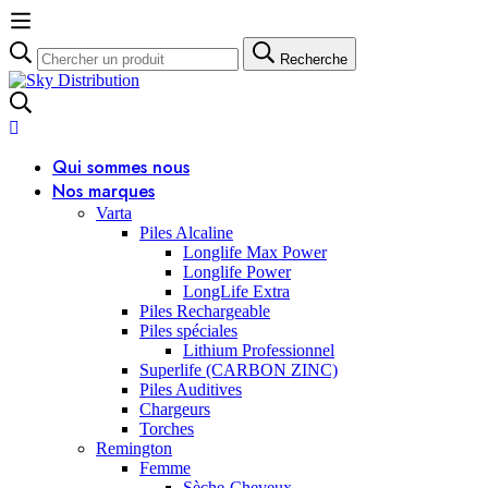
Recherche
Recherche
pour:
Qui sommes nous
Nos marques
Varta
Piles Alcaline
Longlife Max Power
Longlife Power
LongLife Extra
Piles Rechargeable
Piles spéciales
Lithium Professionnel
Superlife (CARBON ZINC)
Piles Auditives
Chargeurs
Torches
Remington
Femme
Sèche-Cheveux