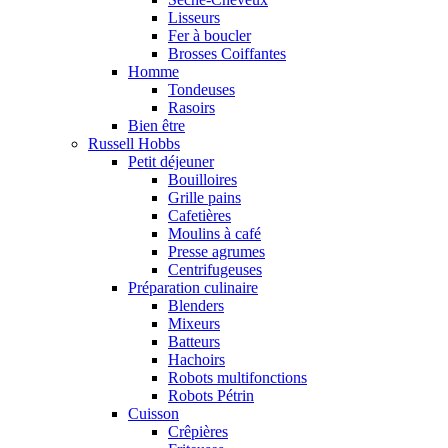
Lisseurs
Fer à boucler
Brosses Coiffantes
Homme
Tondeuses
Rasoirs
Bien être
Russell Hobbs
Petit déjeuner
Bouilloires
Grille pains
Cafetières
Moulins à café
Presse agrumes
Centrifugeuses
Préparation culinaire
Blenders
Mixeurs
Batteurs
Hachoirs
Robots multifonctions
Robots Pétrin
Cuisson
Crêpières