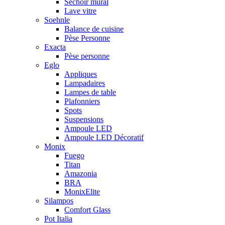
Séchoir mural
Lave vitre
Soehnle
Balance de cuisine
Pèse Personne
Exacta
Pèse personne
Eglo
Appliques
Lampadaires
Lampes de table
Plafonniers
Spots
Suspensions
Ampoule LED
Ampoule LED Décoratif
Monix
Fuego
Titan
Amazonia
BRA
MonixElite
Silampos
Comfort Glass
Pot Italia