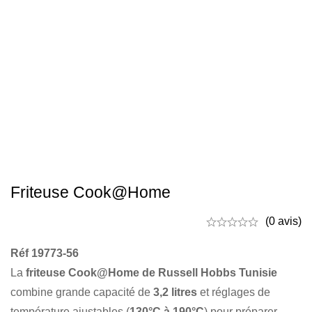
Friteuse Cook@Home
(0 avis)
Réf 19773-56
La
friteuse Cook@Home de Russell Hobbs Tunisie
combine grande capacité de
3,2 litres
et réglages de
température ajustables (
130°C à 190°C
) pour préparer