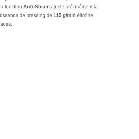
Sa fonction
AutoSteam
ajuste précisément la
puissance de pressing de
115 g/min
élimine
naces.