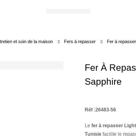
tretien et soin de la maison
Fers à repasser
Fer à repasser
Fer À Repass
Sapphire
Réf :26483-56
Le
fer à repasser Lig
Tunisie
facilite le rep