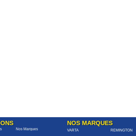
IONS
NOS MARQUES
s
Nos Marques
VARTA
REMINGTON