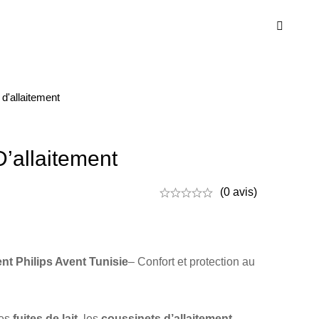
d'allaitement
’allaitement
(0 avis)
nt Philips Avent Tunisie
– Confort et protection au
les
fuites de lait
, les
coussinets d’allaitement