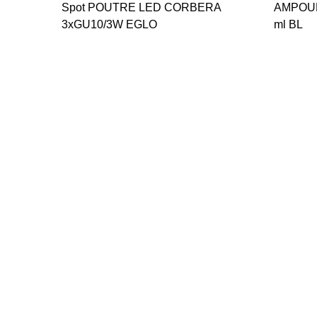
Spot POUTRE LED CORBERA
AMPOULE LED G9 2X3W 
3xGU10/3W EGLO
ml BL