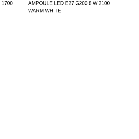
 1700
AMPOULE LED E27 G200 8 W 2100
WARM WHITE
Spot P
LED/3